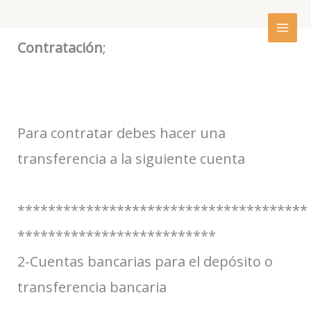
Skip
to
Contratación
;
content
Para contratar debes hacer una
transferencia a la siguiente cuenta
**************************************
**************************
2-Cuentas bancarias para el depósito o
transferencia bancaria